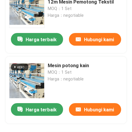
12m Mesin Pemotong Tekstil
MOQ：1 Set
Aksesoris Bantu
Harga：negotiable
mesin penggiling pisau otomatis
Harga terbaik
Hubungi kami
Pedang
Mesin potong kain
Kain Pembersih
MOQ：1 Set
Harga：negotiable
Harga terbaik
Hubungi kami