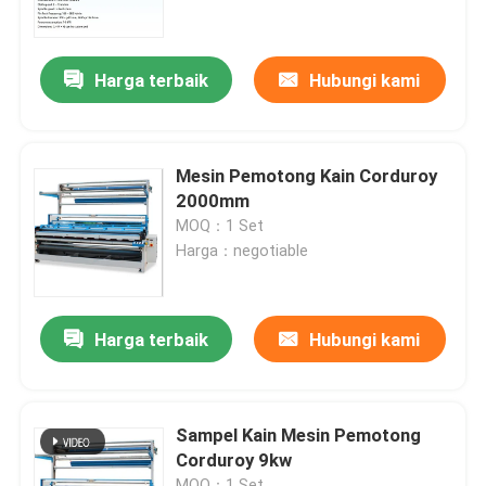
Tur Pabrik
Harga terbaik
Hubungi kami
Kontrol kualitas
Mesin Pemotong Kain Corduroy
Hubungi kami
2000mm
MOQ：1 Set
Harga：negotiable
Berita
Permintaan Penawaran
Harga terbaik
Hubungi kami
Mesin Pemotong Corduroy
Sampel Kain Mesin Pemotong
Corduroy 9kw
Mesin Singeing Tekstil
MOQ：1 Set