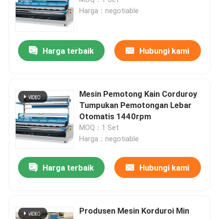
Harga：negotiable
Mesin Pengering Tekstil
Harga terbaik
Hubungi kami
Mesin Pemeriksaan Kain
Pemeriksaan Kain Dan Mesin Rolling
Mesin Pemotong Kain Corduroy
Tumpukan Pemotongan Lebar
Otomatis 1440rpm
Mesin Penggosok Kain
MOQ：1 Set
Harga：negotiable
Mesin Sikat Tekstil
Harga terbaik
Hubungi kami
Mesin Lipat Kain
Produsen Mesin Korduroi Min
Bahan Kain Halus