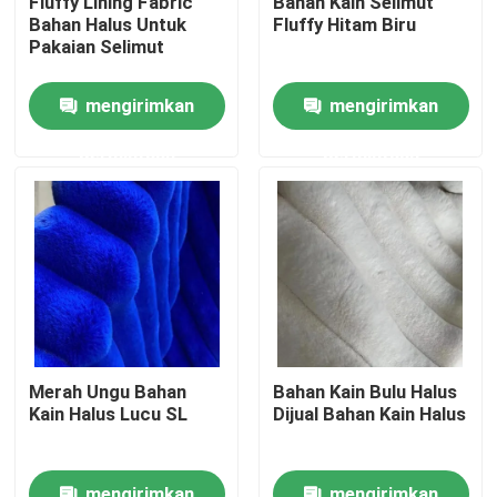
Fluffy Lining Fabric
Bahan Kain Selimut
Bahan Halus Untuk
Fluffy Hitam Biru
Pakaian Selimut
Tur Pabrik
mengirimkan
mengirimkan
Kontrol kualitas
permintaan
permintaan
Hubungi kami
Berita
Permintaan Penawaran
Merah Ungu Bahan
Bahan Kain Bulu Halus
Kain Halus Lucu SL
Dijual Bahan Kain Halus
Mesin Pemotong Corduroy
Mesin Singeing Tekstil
mengirimkan
mengirimkan