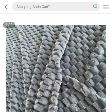
1
/
1