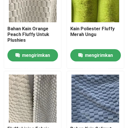
Bahan Kain Orange
Kain Poliester Fluffy
Peach Fluffy Untuk
Merah Ungu
Plushies
mengirimkan
mengirimkan
permintaan
permintaan
Rumah
Produk
Tentang kami