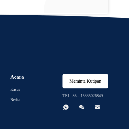
Acara
Meminta Kutipan
Kasus
TEL: 86-- 15335026849
Berita


