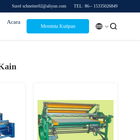
Surel schneiter02@aliyun.com
TEL: 86-- 15335026849
Acara


Meminta Kutipan
Kain