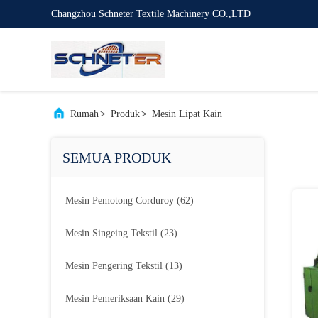
Changzhou Schneter Textile Machinery CO.,LTD
Rumah
>
Produk
>
Mesin Lipat Kain
SEMUA PRODUK
Mesin Pemotong Corduroy
(62)
Mesin Singeing Tekstil
(23)
Mesin Pengering Tekstil
(13)
Mesin Pemeriksaan Kain
(29)