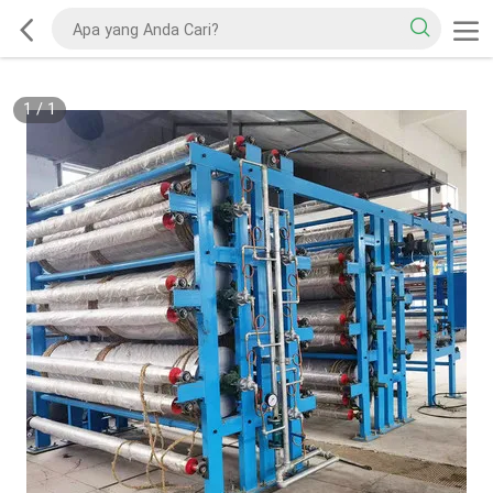
1
/
1