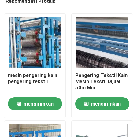
Rekomendasi Produk
mesin pengering kain
Pengering Tekstil Kain
pengering tekstil
Mesin Tekstil Dijual
50m Min
Rumah
mengirimkan
mengirimkan
Produk
permintaan
permintaan
Tentang kami