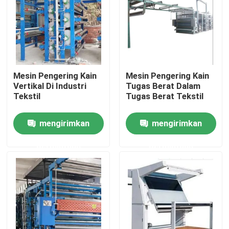
Tur Pabrik
Kontrol kualitas
Mesin Pengering Kain
Mesin Pengering Kain
Vertikal Di Industri
Tugas Berat Dalam
Hubungi kami
Tekstil
Tugas Berat Tekstil
mengirimkan
mengirimkan
Berita
permintaan
permintaan
Permintaan Penawaran
Mesin Pemotong Corduroy
Mesin Singeing Tekstil