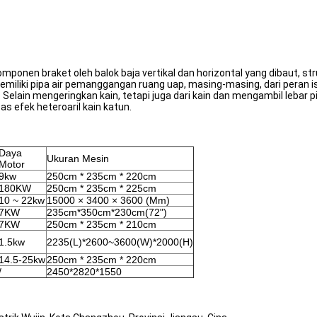
en braket oleh balok baja vertikal dan horizontal yang dibaut, st
miliki pipa air pemanggangan ruang uap, masing-masing, dari peran 
 Selain mengeringkan kain, tetapi juga dari kain dan mengambil lebar p
 efek heteroaril kain katun.
Daya
Ukuran Mesin
Motor
9kw
250cm * 235cm * 220cm
180KW
250cm * 235cm * 225cm
10 ~ 22kw
15000 × 3400 × 3600 (Mm)
7KW
235cm*350cm*230cm(72")
7KW
250cm * 235cm * 210cm
1.5kw
2235(L)*2600~3600(W)*2000(H)
14.5-25kw
250cm * 235cm * 220cm
/
2450*2820*1550