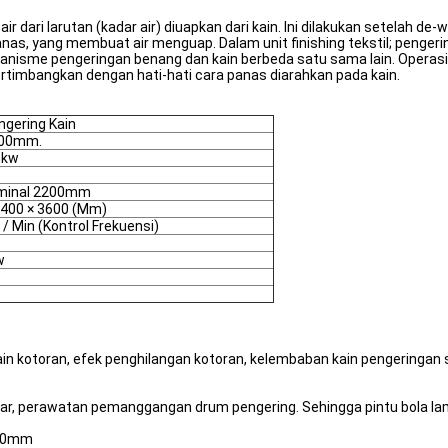
 dari larutan (kadar air) diuapkan dari kain. Ini dilakukan setelah de-
nas, yang membuat air menguap. Dalam unit finishing tekstil; pengeri
nisme pengeringan benang dan kain berbeda satu sama lain. Operasi p
timbangkan dengan hati-hati cara panas diarahkan pada kain.
ngering Kain
300mm.
5kw
minal 2200mm
3400 × 3600 (Mm)
/ Min (Kontrol Frekuensi)
w
in kotoran, efek penghilangan kotoran, kelembaban kain pengeringan s
ar, perawatan pemanggangan drum pengering. Sehingga pintu bola l
200mm