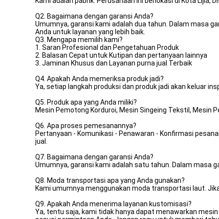
Kami adalah pabrik. Perusahaan ini berlokasi di Kota Lijia, D
Q2. Bagaimana dengan garansi Anda?
Umumnya, garansi kami adalah dua tahun. Dalam masa gara
Anda untuk layanan yang lebih baik.
Q3. Mengapa memilih kami?
1. Saran Profesional dan Pengetahuan Produk
2. Balasan Cepat untuk Kutipan dan pertanyaan lainnya
3. Jaminan Khusus dan Layanan purna jual Terbaik
Q4. Apakah Anda memeriksa produk jadi?
Ya, setiap langkah produksi dan produk jadi akan keluar i
Q5. Produk apa yang Anda miliki?
Mesin Pemotong Korduroi, Mesin Singeing Tekstil, Mesin Pen
Q6. Apa proses pemesanannya?
Pertanyaan - Komunikasi - Penawaran - Konfirmasi pesana
jual.
Q7. Bagaimana dengan garansi Anda?
Umumnya, garansi kami adalah satu tahun. Dalam masa ga
Q8. Moda transportasi apa yang Anda gunakan?
Kami umumnya menggunakan moda transportasi laut. Jika 
Q9. Apakah Anda menerima layanan kustomisasi?
Ya, tentu saja, kami tidak hanya dapat menawarkan mesin 