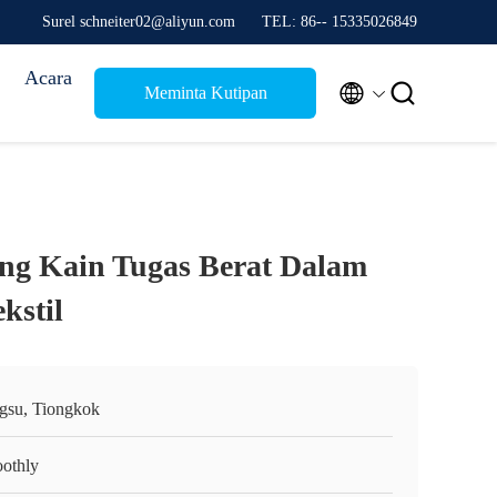
Surel schneiter02@aliyun.com
TEL: 86-- 15335026849
Acara


Meminta Kutipan
ng Kain Tugas Berat Dalam
kstil
ngsu, Tiongkok
othly