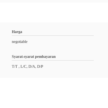
Harga
negotiable
Syarat-syarat pembayaran
T/T , L/C, D/A, D/P