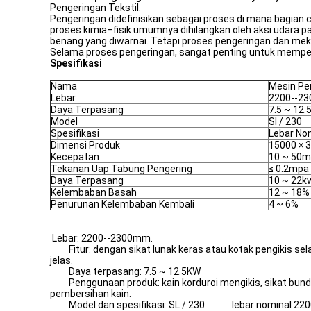
Pengeringan Tekstil:
Pengeringan didefinisikan sebagai proses di mana bagian cair
proses kimia–fisik umumnya dihilangkan oleh aksi udara pa
benang yang diwarnai. Tetapi proses pengeringan dan meka
Selama proses pengeringan, sangat penting untuk memper
Spesifikasi
Nama
Mesin Pe
Lebar
2200--2
Daya Terpasang
7.5 ~ 12.
Model
Sl / 230
Spesifikasi
Lebar No
Dimensi Produk
15000 × 
Kecepatan
10 ~ 50m 
Tekanan Uap Tabung Pengering
≤ 0.2mpa
Daya Terpasang
10 ~ 22k
Kelembaban Basah
12 ~ 18%
Penurunan Kelembaban Kembali
4 ~ 6%
Lebar: 2200--2300mm.
Fitur: dengan sikat lunak keras atau kotak pengikis sela
jelas.
Daya terpasang: 7.5 ~ 12.5KW
Penggunaan produk: kain korduroi mengikis, sikat bund
pembersihan kain.
Model dan spesifikasi: SL / 230 lebar nominal 2