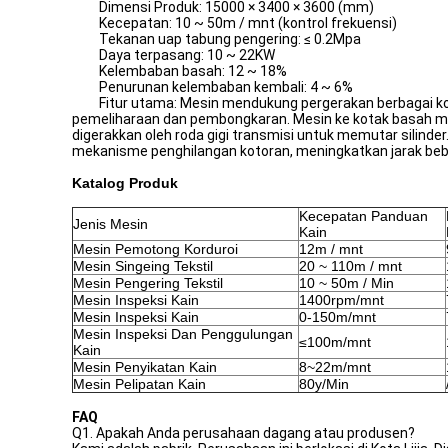
Dimensi Produk: 15000 × 3400 × 3600 (mm)
Kecepatan: 10 ~ 50m / mnt (kontrol frekuensi)
Tekanan uap tabung pengering: ≤ 0.2Mpa
Daya terpasang: 10 ~ 22KW
Kelembaban basah: 12 ~ 18%
Penurunan kelembaban kembali: 4 ~ 6%
Fitur utama: Mesin mendukung pergerakan berbagai kompon
pemeliharaan dan pembongkaran. Mesin ke kotak basah me
digerakkan oleh roda gigi transmisi untuk memutar silinder.
mekanisme penghilangan kotoran, meningkatkan jarak bebas
Katalog Produk
Kecepatan Panduan
Jenis Mesin
Kain
Mesin Pemotong Korduroi
12m / mnt
Mesin Singeing Tekstil
20 ~ 110m / mnt
Mesin Pengering Tekstil
10 ~ 50m / Min
Mesin Inspeksi Kain
1400rpm/mnt
Mesin Inspeksi Kain
0-150m/mnt
Mesin Inspeksi Dan Penggulungan
≤100m/mnt
Kain
Mesin Penyikatan Kain
8~22m/mnt
Mesin Pelipatan Kain
80y/Min
FAQ
Q1. Apakah Anda perusahaan dagang atau produsen?