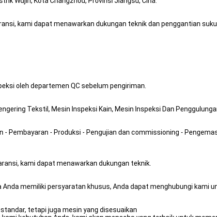
istrik Wujin, Kota Changzhou, Provinsi Jiangsu, Cina.
nsi, kami dapat menawarkan dukungan teknik dan penggantian suku cad
nspeksi oleh departemen QC sebelum pengiriman.
gering Tekstil, Mesin Inspeksi Kain, Mesin Inspeksi Dan Penggulungan 
n - Pembayaran - Produksi - Pengujian dan commissioning - Pengemas
ransi, kami dapat menawarkan dukungan teknik.
Anda memiliki persyaratan khusus, Anda dapat menghubungi kami unt
standar, tetapi juga mesin yang disesuaikan