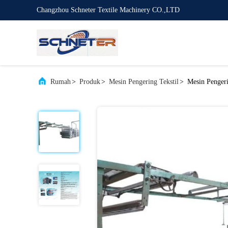
Changzhou Schneter Textile Machinery CO.,LTD
Rumah
>
Produk
>
Mesin Pengering Tekstil
>
Mesin Pengeri