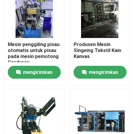
Tur Pabrik
Kontrol kualitas
Mesin penggiling pisau
Produsen Mesin
otomatis untuk pisau
Singeing Tekstil Kain
Hubungi kami
pada mesin pemotong
Kanvas
Corduroy
mengirimkan
mengirimkan
Berita
permintaan
permintaan
Permintaan Penawaran
Mesin Pemotong Corduroy
Mesin Singeing Tekstil