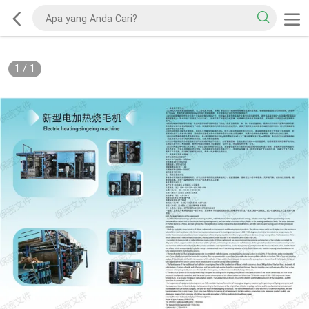
1
/
1