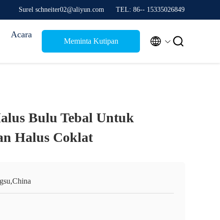
Surel schneiter02@aliyun.com
TEL: 86-- 15335026849
Acara


Meminta Kutipan
alus Bulu Tebal Untuk
an Halus Coklat
ngsu,China